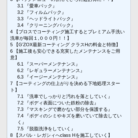
3.1
『愛車パック』
3.2
『フィルムパック』
3.3
『ヘッドライトパック』
3.4
『クリーニングパック』
4
【ブロスでコーティング施工するとプレミアム手洗い
洗車が毎回１,０００円！！】
5
【G'ZOX最新コーティング クラスHの料金と特徴】
6
【施工後も安心できる充実したメンテナンスをご用
意】
6.1
『スーパーメンテナンス』
6.2
『レギュラーメンテナンス』
6.3
『イージーメンテナンス』
7
【コーティングの仕上がりを決める下地処理スター
ト】
7.1
『洗車でしっかりと汚れを落としていく』
7.2
『ボディ表面についた鉄粉の除去』
7.3
『マスキングで磨かない部分を保護する』
7.4
『ボディのシミやキズを磨いていて除去してい
く』
7.5
『脱脂洗浄をしていく』
8
【スバル・レガシィへclass Hを施工していく】