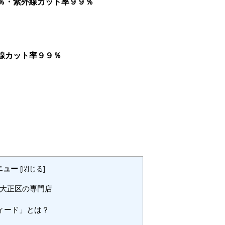
％・紫外線カット率９９％
線カット率９９％
ニュー
[
閉じる
]
大正区の専門店
ィード」とは？