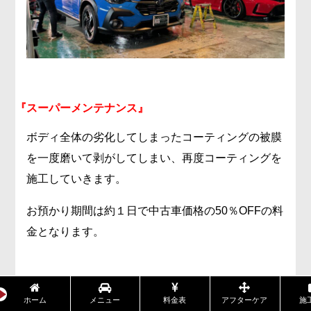
『スーパーメンテナンス』
ボディ全体の劣化してしまったコーティングの被膜
を一度磨いて剥がしてしまい、再度コーティングを
施工していきます。
お預かり期間は約１日で中古車価格の50％OFFの料
金となります。
『レギュラーメンテナンス』
ホーム
メニュー
料金表
アフターケア
施