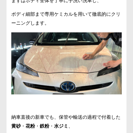
まずはボディ全体を丁寧に手洗い洗車し、
ボディ細部まで専用ケミカルを用いて徹底的にクリ
ーニングします。
納車直後の新車でも、保管や輸送の過程で付着した
黄砂
・
花粉
・
鉄粉
・
水ジミ
、