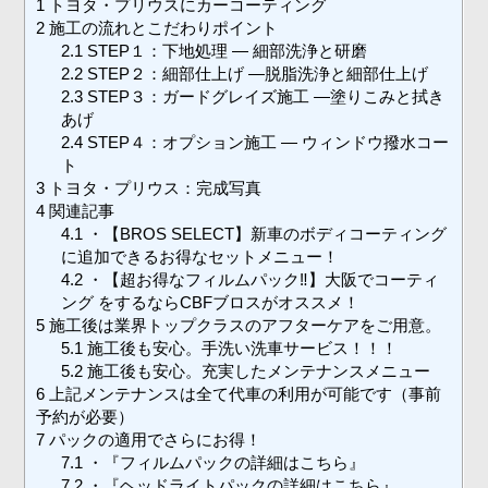
1
トヨタ・プリウスにカーコーティング
2
施工の流れとこだわりポイント
2.1
STEP１：下地処理 ― 細部洗浄と研磨
2.2
STEP２：細部仕上げ ―脱脂洗浄と細部仕上げ
2.3
STEP３：ガードグレイズ施工 ―塗りこみと拭き
あげ
2.4
STEP４：オプション施工 ― ウィンドウ撥水コー
ト
3
トヨタ・プリウス：完成写真
4
関連記事
4.1
・【BROS SELECT】新車のボディコーティング
に追加できるお得なセットメニュー！
4.2
・【超お得なフィルムパック‼︎】大阪でコーティ
ング をするならCBFブロスがオススメ！
5
施工後は業界トップクラスのアフターケアをご用意。
5.1
施工後も安心。手洗い洗車サービス！！！
5.2
施工後も安心。充実したメンテナンスメニュー
6
上記メンテナンスは全て代車の利用が可能です（事前
予約が必要）
7
パックの適用でさらにお得！
7.1
・『フィルムパックの詳細はこちら』
7.2
・『ヘッドライトパックの詳細はこちら』