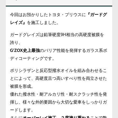
今回はお預かりしたトヨタ・プリウスに
『ガードグ
レイズ』
を施工しました。
ガードグレイズは鉛筆硬度9H相当の高硬度被膜を
誇り、
G'ZOX史上最強
のバリア性能を発揮するガラス系ボ
ディコーティングです。
ポリシラザンと反応型撥水オイルを組み合わせるこ
とによって、高硬度且つ高いすべり性を両立させた
被膜を形成。
優れた撥水性・耐アルカリ性・耐スクラッチ性を発
揮し、様々な外的要因から大切な愛車をしっかりガ
ードします。
さらに
オーバーレイ施工、２度塗り重ねる
ことで艶