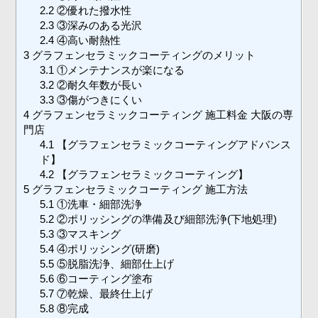
2.2
②優れた撥水性
2.3
③深みのある光沢
2.4
④高い耐熱性
3
グラフェンセラミックコーティングのメリット
3.1
①メンテナンスが楽になる
3.2
②耐久年数が長い
3.3
③傷がつきにくい
4
グラフェンセラミックコーティング 施工料金 大阪の専
門店
4.1
【グラフェンセラミックコーティングアドバンス
ド】
4.2
【グラフェンセラミックコーティング】
5
グラフェンセラミックコーティング 施工方法
5.1
①洗車・細部洗浄
5.2
②ポリッシングの準備及び細部洗浄(下地処理)
5.3
③マスキング
5.4
④ポリッシング(研磨)
5.5
⑤脱脂洗浄、細部仕上げ
5.6
⑥コーティング塗布
5.7
⑦乾燥、最終仕上げ
5.8
⑧完成