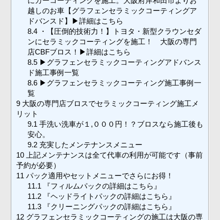
にカーコーティングを施工。大阪府岸和田市よりお
越しのお車【グラフェンセラミックコーティングア
ドバンスド】▶︎詳細はこちら
8.4
・【圧倒的技術力！】トヨタ・新型クラウンセダ
ンにセラミックコーティングを施工！ 大阪の専門
店CBFブロス！▶︎詳細はこちら
8.5
▶︎グラフェンセラミックコーティングアドバンス
ド施工事例一覧
8.6
▶︎グラフェンセラミックコーティング施工事例一
覧
9
大阪の専門店ブロスでセラミックコーティング施工メ
リット
9.1
手洗い洗車が１,０００円！？ブロスなら施工後も
安心。
9.2
充実したメンテナンスメニュー
10
上記メンテナンスは全て代車の利用が可能です（事前
予約が必要）
11
パック適用やセットメニューでさらにお得！
11.1
『フィルムパックの詳細はこちら』
11.2
『ヘッドライトパックの詳細はこちら』
11.3
『クリーニングパックの詳細はこちら』
12
グラフェンセラミックコーティングの施工は大阪の専