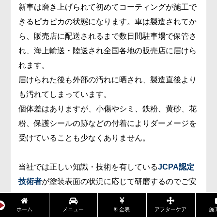
新車は磨き上げられて初めてコーティングが施工で
きるピカピカの状態になります。車は製造されてか
ら、販売店に配送されるまで数日間駐車場で保管さ
れ、海上輸送・陸送され全国各地の販売店に届けら
れます。
届けられた後も外部の汚れに晒され、製造直後より
も汚れてしまっています。
個体差はありますが、小傷やシミ、鉄粉、黄砂、花
粉、保護シールの跡などの付着によりダーメージを
受けていることも少なくありません。
当社では正しい知識・技術を有している
JCPA認定
技術者
が塗装表面の状況に応じて研磨するのでご安
心ください。
ホーム
メニュー
料金表
アフターケア
施